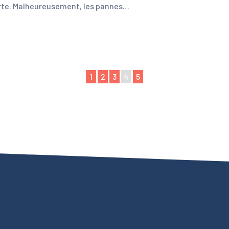
porte. Malheureusement, les pannes…
1
2
3
4
5